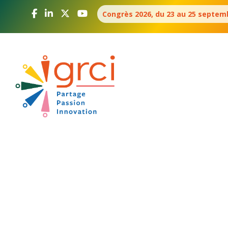
Aller
Panneau de gestion des cookies
Congrès 2026, du 23 au 25 septemb
au
contenu
principal
Navigation
principale