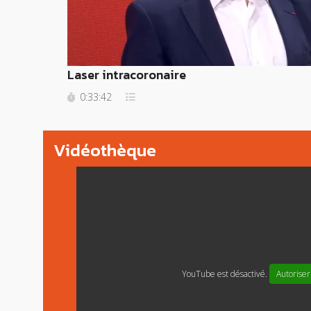
Laser intracoronaire
0:33:42
Vidéothèque
YouTube est désactivé.
Autoriser