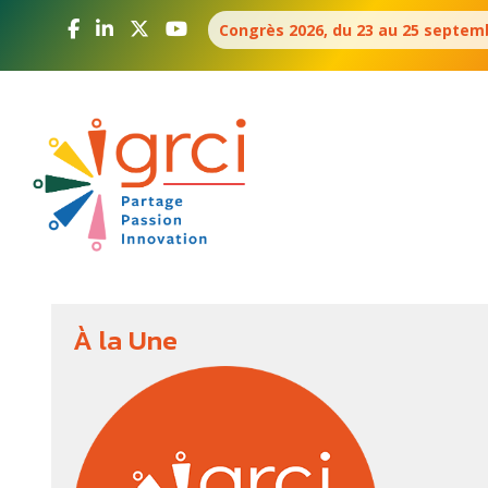
Aller
Panneau de gestion des cookies
Congrès 2026, du 23 au 25 septemb
au
contenu
principal
Navigation
principale
À la Une