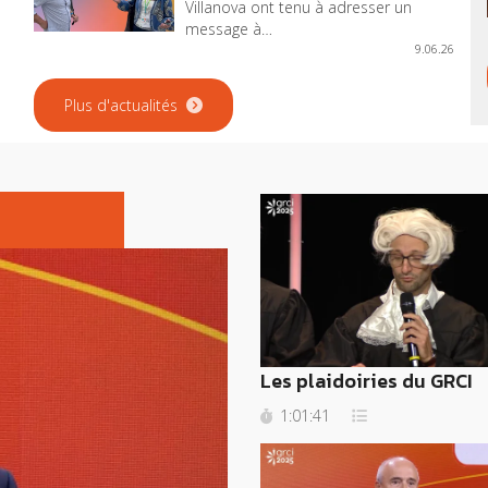
Villanova ont tenu à adresser un
message à…
9.06.26
Plus d'actualités
Les plaidoiries du GRCI
1:01:41