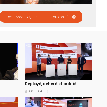
Découvrez les grands thèmes du congrès
Déployé, délivré et oublié
00:58:04