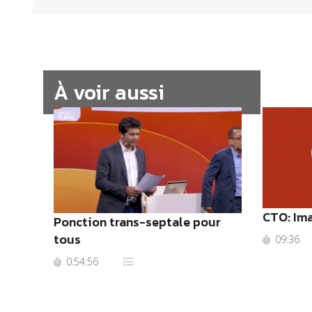
À voir aussi
CTO: Im
Ponction trans-septale pour
tous
09:36
0:54:56