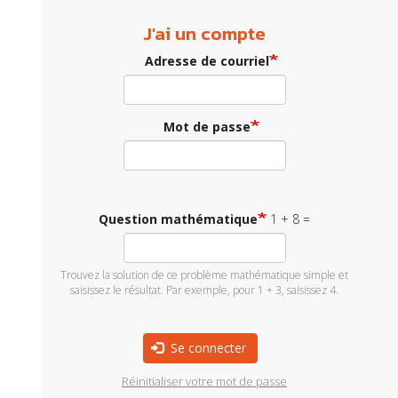
J'ai un compte
Adresse de courriel
Mot de passe
Question mathématique
1 + 8 =
Trouvez la solution de ce problème mathématique simple et
saisissez le résultat. Par exemple, pour 1 + 3, saisissez 4.
Se connecter
Réinitialiser votre mot de passe