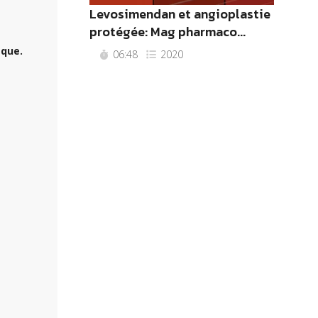
Levosimendan et angioplastie
protégée: Mag pharmaco...
èque.
06:48
2020