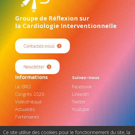
Groupe de Réflexion sur
la Cardiologie Interventionnelle
Contactez-nous
Newsletter
Informations
Suivez-nous
Le GRCI
Facebook
Congrès 2026
LinkedIn
Vidéothèque
Twitter
Actualités
Youtube
Partenaires
Ce site utilise des cookies pour le fonctionnement du site, la