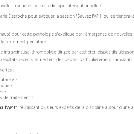
velles frontières de la cardiologie interventionnelle ?
ie Desroche pour évoquer la session "Sauvez l'AP !" qui se tiendra l
unauté pour cette pathologie s'explique par l'émergence de nouvelle
de traitement percutané.
se intraveineuse, thrombolyse dirigée par cathéter, dispositifs ultraso
 résultats récents alimentent des débats particulièrement stimulants.
vertes :
cutanée ?
tique ?
es ?
s de traitement ?
z l'AP !"
, réunissant plusieurs experts de la discipline autour d'une