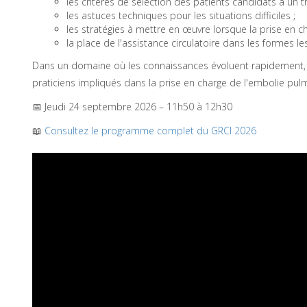
les critères de sélection des patients candidats à un 
les astuces techniques pour les situations difficiles ;
les stratégies à mettre en œuvre lorsque la prise en c
la place de l'assistance circulatoire dans les formes le
Dans un domaine où les connaissances évoluent rapidement,
praticiens impliqués dans la prise en charge de l'embolie pul
📅 Jeudi 24 septembre 2026 – 11h50 à 12h30
📖
Consultez le programme complet du GRCI 2026