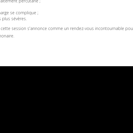
traitement percutané ;
harge se complique ;
s plus sévères.
 cette session s'annonce comme un rendez-vous incontournable pour
monaire.