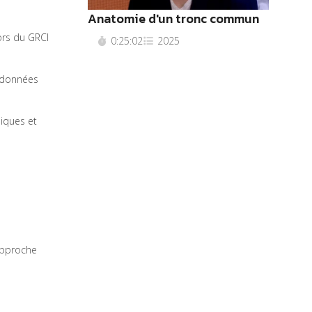
Anatomie d'un tronc commun
ors du GRCI
0:25:02
2025
s données
niques et
 approche