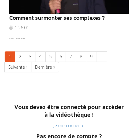
Comment surmonter ses complexes ?
1:26:01
2025
Pagination
Page
1
Page
2
Page
3
Page
4
Page
5
Page
6
Page
7
Page
8
Page
9
…
courante
Page
Suivante ›
Dernière
Dernière »
suivante
page
Vous devez être connecté pour accéder
à la vidéothèque !
Je me connecte
Pas encore de compte ?