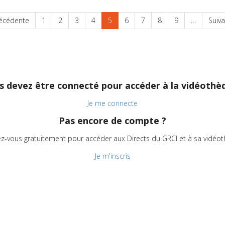
e
récédente
Page
1
Page
2
Page
3
Page
4
Page
5
Page
6
Page
7
Page
8
Page
9
…
Page
Suiva
cédente
courante
suiva
s devez être connecté pour accéder à la vidéothèq
Je me connecte
Pas encore de compte ?
vez-vous gratuitement pour accéder aux Directs du GRCI et à sa vidéot
Je m'inscris