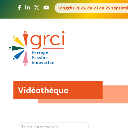
Aller
Panneau de gestion des cookies
Congrès 2026, du 23 au 25 septemb
au
contenu
principal
Navigation
principale
Vidéothèque