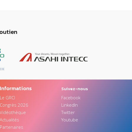
soutien
Informations
Suivez-nous
Le GRCI
Facebook
Congrès 2026
LinkedIn
Vidéothèque
Twitter
Actualités
Youtube
Partenaires